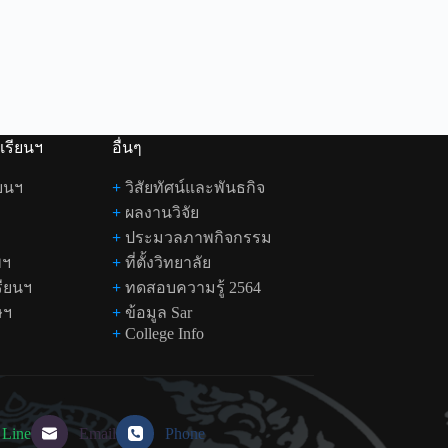
เรียนฯ
อื่นๆ
ยนฯ
+
วิสัยทัศน์และพันธกิจ
+
ผลงานวิจัย
+
ประมวลภาพกิจกรรม
พฯ
+
ที่ตั้งวิทยาลัย
รียนฯ
+
ทดสอบความรู้ 2564
ษฯ
+
ข้อมูล Sar
+
College Info
Line
Email
Phone